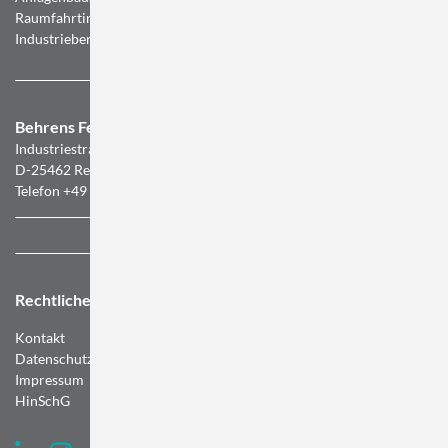
Raumfahrtindustrie, in der Medizintechnik sowie in weiteren
Industriebereichen.
Behrens Feinwerktechnik GmbH
Industriestrasse 5
D-25462 Rellingen
Telefon +49 (0) 4101 3843-0
Rechtliches
Kontakt
Datenschutz
Impressum
HinSchG