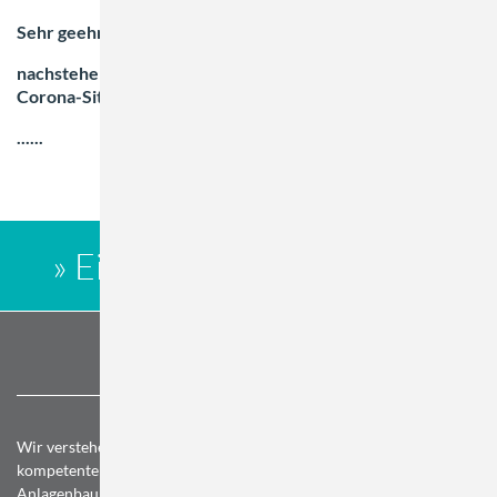
Sehr geehrte Damen und Herren,
nachstehend ein Informationsschreiben bzgl. der aktuellen
Corona-Situation für unsere Kunden und Lieferanten.
......
» Eine richtig feine Sache «
Wir verstehen uns als leistungsstarker Dienstleister und
kompetenter Berater für unsere Kunden im Maschinen- und
Anlagenbau, in der zivilen und militärischen Luft- und