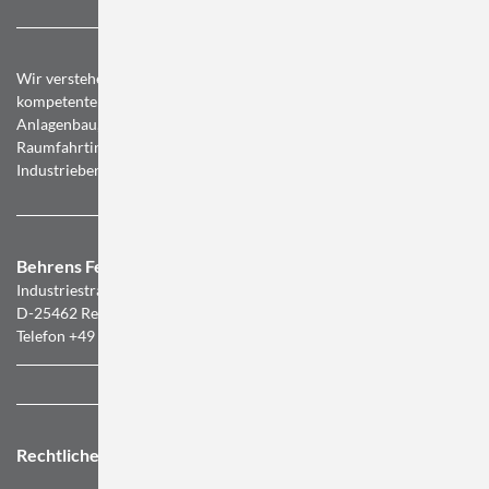
Wir verstehen uns als leistungsstarker Dienstleister und
kompetenter Berater für unsere Kunden im Maschinen- und
Anlagenbau, in der zivilen und militärischen Luft- und
Raumfahrtindustrie, in der Medizintechnik sowie in weiteren
Industriebereichen.
Behrens Feinwerktechnik GmbH
Industriestrasse 5
D-25462 Rellingen
Telefon +49 (0) 4101 3843-0
Rechtliches