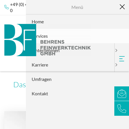
+49 (0) 4101 3843-
info@behrens-
Menü
0
fwt.de
Home
Services
Unternehmen
Karriere
Umfragen
Das können wir für Sie umsetzen
Kontakt