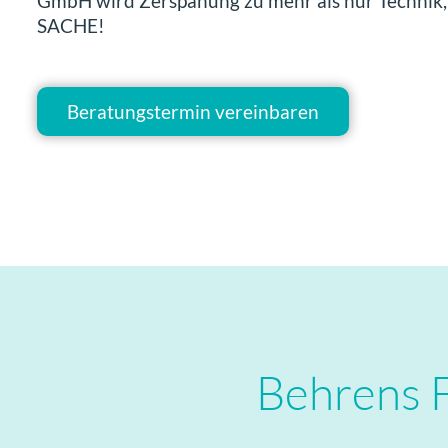
GmbH
wird Zerspanung zu mehr als nur Technik,
SACHE
!
Beratungstermin vereinbaren
Behrens 