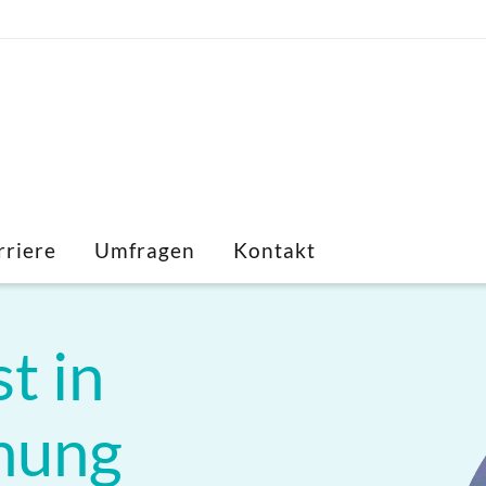
rriere
Umfragen
Kontakt
st in
nung