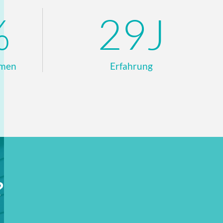
%
30J
hmen
Erfahrung
?