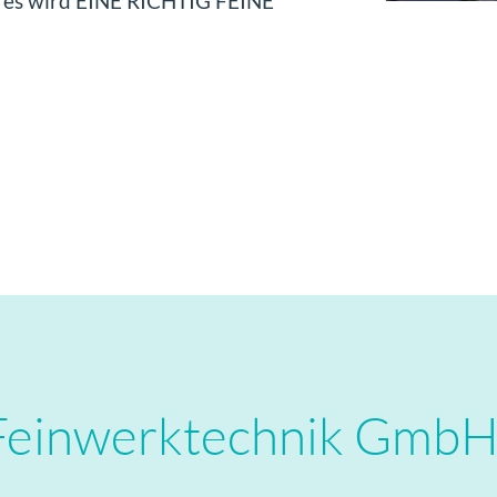
 es wird
EINE RICHTIG FEINE
Feinwerktechnik GmbH 